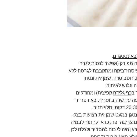
באינסטגרם
.
ה מפורק (אפשר לנסות לגרר
עיסה דביקה ומתקבבת לגרסה ללא
רוטב סויה, שמן זית ונטחן
 ונלוש לאיחוד.
 ב
כף גלידה
קפיצית) ומהודקים
פה עד שזהוב ופריך. באירפרייר
נטגן במעט שמן זית רצועות בצל,
 צריבה יפה. כדאי לחתוך לבמיה
אן היה לי כוח להסביר ולצלם לכן
לא תצא רירית ודביקה.