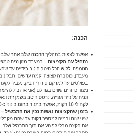
הכנה
:
אפשר לצפות בתהליך
ההכנה שלב אחר שלב 
נתחיל עם הקציצות
– במעבד מזון נניח טמפ
הטמפה וללוש הכל היטב היטב בידיים עד שה
מעבד), כוסברה קצוצה, קמח עדשים, תבלינים, 
בפולסים עד למרקם פירורי דביק. נעביר לקערה
ניצור כדורים שווים בגודלם (אני אוהבת להיעזר
ונניח על נייר אפייה. נרסס היטב בשמן זית ונא
לקח לי 10 דקות, אפשר בתנור בחום בינוני כ-20-30 דקות, תלוי תנור.
בזמן שהקציצות נאפות נכין את התבשיל
– 
שיני שום ובמיה למספר דקות עד שהם מקבלים
את הקצה מבלי לפצוע את תוך התרמיל שלה.
כ
הסבר איך חותכים במיה בצורה נכונה 🙂
כדי ש