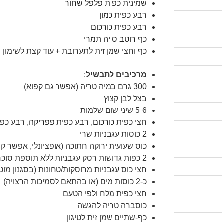
שמינית כפית
פלפל שחור
רבע כפית
כמון
רבע כפית
כורכום
כף
רוטב סויה תמרי
כף וחצי שמן זית לתערובת + עוד קצת לשימון 
מרכיבים לתבשיל
:
300 גרם במיה טריה (אפשר גם קפוא)
בצל לבן קצוץ
5-6 שיני שום שלמות
חצי כפית
כורכום
, רבע כפית
פפריקה
, רבע כפ
2 כוסות עגבניות שרי
כוס שעועית ירוקה חתוכה (אופציונלי, אפשר קפ
2 כפות גדושות רסק עגבניות ללא תוספת סוכר או שמן
חצי כוס עגבניות מרוסקות/טחונות (בסגנון מוטי
כ-2 כוסות מים (או בהתאם לסמיכות הרצויה)
חצי כפית מלח ולפי הטעם
כוסברה טריה להגשה
כף-שתיים שמן זית לטיגון