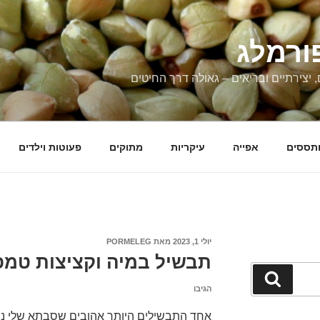
ורמלג
, יצירתיים ובריאים – גאולה דרך החיטים
תססים
אפייה
עיקריות
מתוקים
פעוטות וילדים
פורסם
יולי 1, 2023
מאת
PORMELEG
ב
תבשיל במיה וקציצות טמ
חיפוש
הגיבו
אחד התבשילים היותר אהובים שסבתא שלי נה