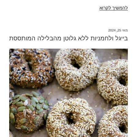
פיתות
להמשיך לקרוא
ללא
גלוטן
מהבלילה
פורסם
מאי 25, 2024
ב
המותססת
בייגל ולחמניות ללא גלוטן מהבלילה המותססת