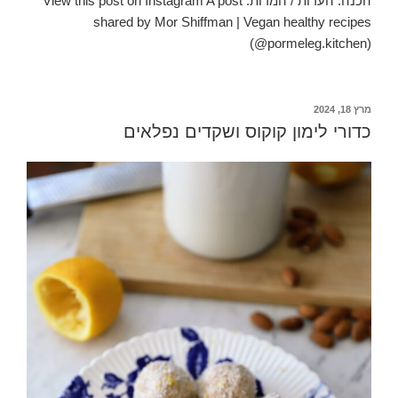
הכנה: הערות / המרות: View this post on Instagram A post
shared by Mor Shiffman | Vegan healthy recipes
(@pormeleg.kitchen)
פורסם
מרץ 18, 2024
ב
כדורי לימון קוקוס ושקדים נפלאים