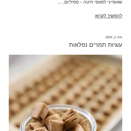
שאופייני למאפי חיטה – פסיליום, …
בייגל
להמשיך לקרוא
ולחמניות
ללא
גלוטן
פורסם
מאי 1, 2024
ב
מהבלילה
עוגיות תמרים נפלאות
המותססת