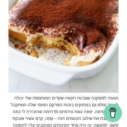
הגעתי למסקנה שגבינת הקשיו-שקדים המותססת שלי יכולה
לעבוד נפלא גם במתוקים בזכות המרקם המוסי שלה המתקבל
לאחר תסיסה. יצאה עוגת טירמיסו מדהימה שהזכירה לי כמה
אני אוהבת את שילוב הטעמים הזה – קפה, קרם עשיר ואבקת
קקאו. למעשה, זה היה אחד הקינוחים האהובים עליי להזמנה