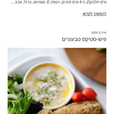
גרם חלבון(!), כ-4 גרם סיבים, ויטמין E, מגנזיום, ברזל, אבץ …
כדורי
להמשיך לקרוא
לימון
קוקוס
ושקדים
פורסם
מרץ 2, 2024
ב
נפלאים
פיש-סטיקס טבעוניים